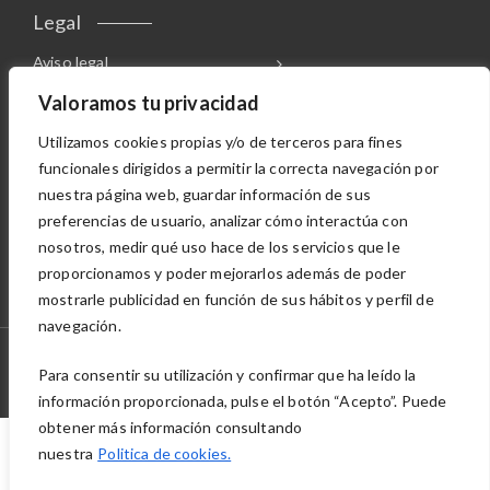
Legal
Aviso legal
Canal de denuncias
Valoramos tu privacidad
Política de cookies
Utilizamos cookies propias y/o de terceros para fines
Política de privacidad
funcionales dirigidos a permitir la correcta navegación por
nuestra página web, guardar información de sus
OTRAS DIVISIONES
preferencias de usuario, analizar cómo interactúa con
nosotros, medir qué uso hace de los servicios que le
proporcionamos y poder mejorarlos además de poder
mostrarle publicidad en función de sus hábitos y perfil de
navegación.
© 2022 Soluciones informáticas MJ Opstore Theme By
Para consentir su utilización y confirmar que ha leído la
WPoperation
información proporcionada, pulse el botón “Acepto”. Puede
obtener más información consultando
nuestra
Politica de cookies.