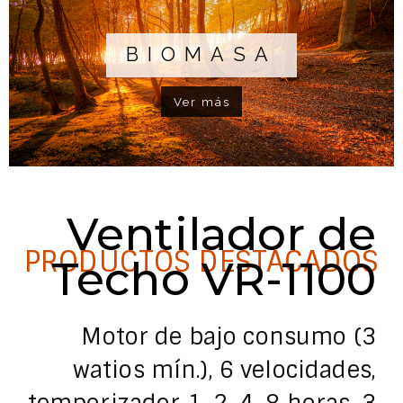
BIOMASA
Ver más
Ventilador de
PRODUCTOS DESTACADOS
Techo VR-1100
Motor de bajo consumo (3
watios mín.), 6 velocidades,