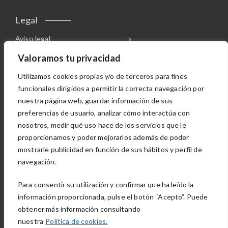
Legal
Aviso legal
Canal de denuncias
Valoramos tu privacidad
Política de cookies
Utilizamos cookies propias y/o de terceros para fines
Política de privacidad
funcionales dirigidos a permitir la correcta navegación por
nuestra página web, guardar información de sus
OTRAS DIVISIONES
preferencias de usuario, analizar cómo interactúa con
nosotros, medir qué uso hace de los servicios que le
proporcionamos y poder mejorarlos además de poder
mostrarle publicidad en función de sus hábitos y perfil de
navegación.
Para consentir su utilización y confirmar que ha leído la
información proporcionada, pulse el botón “Acepto”. Puede
obtener más información consultando
nuestra
Politica de cookies.