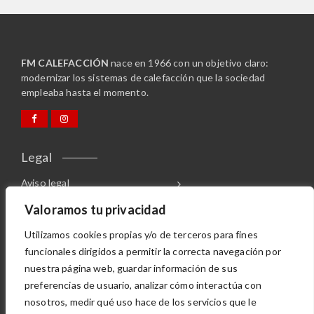
FM CALEFACCIÓN
nace en 1966 con un objetivo claro:
modernizar los sistemas de calefacción que la sociedad
empleaba hasta el momento.
Legal
Aviso legal
Canal de denuncias
Valoramos tu privacidad
Política de cookies
Utilizamos cookies propias y/o de terceros para fines
Política de privacidad
funcionales dirigidos a permitir la correcta navegación por
nuestra página web, guardar información de sus
OTRAS DIVISIONES
preferencias de usuario, analizar cómo interactúa con
nosotros, medir qué uso hace de los servicios que le