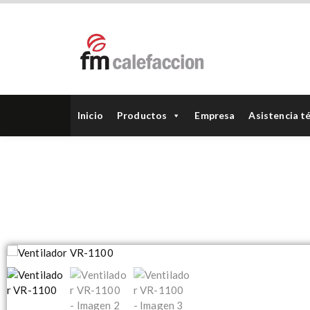
FM Calefacción
Inicio
Productos
Empresa
Asistencia t
Inicio
/
Ventilació