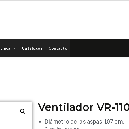
écnica
Catálogos
Contacto
n
/
Ventiladores de techo
/
Ventiladores Aspas Retráctiles
/ V
Ventilador VR-11
Diámetro de las aspas 107 cm.