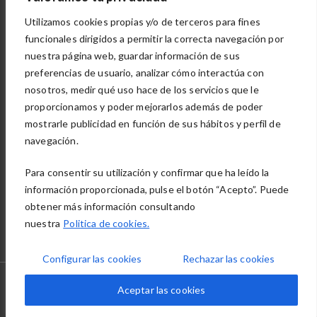
Política de cookies
Utilizamos cookies propias y/o de terceros para fines
Política de privacidad
funcionales dirigidos a permitir la correcta navegación por
nuestra página web, guardar información de sus
OTRAS DIVISIONES
preferencias de usuario, analizar cómo interactúa con
nosotros, medir qué uso hace de los servicios que le
proporcionamos y poder mejorarlos además de poder
mostrarle publicidad en función de sus hábitos y perfil de
navegación.
Para consentir su utilización y confirmar que ha leído la
información proporcionada, pulse el botón “Acepto”. Puede
obtener más información consultando
nuestra
Politica de cookies.
Configurar las cookies
Rechazar las cookies
© 2022 Soluciones informáticas MJ Opstore Theme By
Aceptar las cookies
WPoperation