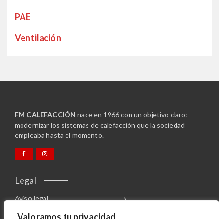
PAE
Ventilación
FM CALEFACCIÓN
nace en 1966 con un objetivo claro:
modernizar los sistemas de calefacción que la sociedad
empleaba hasta el momento.
Legal
Aviso legal
Canal de denuncias
Valoramos tu privacidad